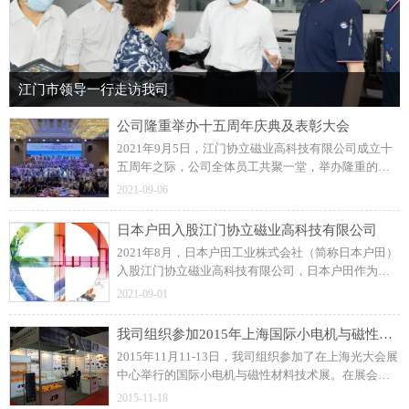
江门市领导一行走访我司
公司隆重举办十五周年庆典及表彰大会
2021年9月5日，江门协立磁业高科技有限公司成立十
五周年之际，公司全体员工共聚一堂，举办隆重的周
年庆典及表彰大会！展望未来，协立公司更加坚定信
2021-09-06
念和决心，力求打造一流的注塑磁制造企业。
日本户田入股江门协立磁业高科技有限公司
2021年8月，日本户田工业株式会社（简称日本户田）
入股江门协立磁业高科技有限公司，日本户田作为公
司磁粒料的供应商，此前建立了良好的长期合作关
2021-09-01
系。
我司组织参加2015年上海国际小电机与磁性材料技术展
2015年11月11-13日，我司组织参加了在上海光大会展
中心举行的国际小电机与磁性材料技术展。在展会
上，我司与众多国内外汽车零部件、工业控制类和家
2015-11-18