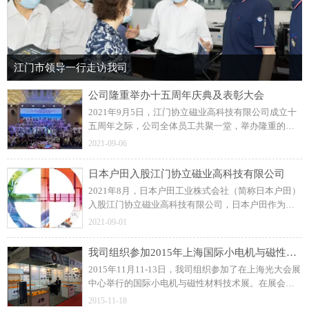
江门市领导一行走访我司
公司隆重举办十五周年庆典及表彰大会
2021年9月5日，江门协立磁业高科技有限公司成立十
五周年之际，公司全体员工共聚一堂，举办隆重的周
年庆典及表彰大会！展望未来，协立公司更加坚定信
2021-09-06
念和决心，力求打造一流的注塑磁制造企业。
日本户田入股江门协立磁业高科技有限公司
2021年8月，日本户田工业株式会社（简称日本户田）
入股江门协立磁业高科技有限公司，日本户田作为公
司磁粒料的供应商，此前建立了良好的长期合作关
2021-09-01
系。
我司组织参加2015年上海国际小电机与磁性材料技术展
2015年11月11-13日，我司组织参加了在上海光大会展
中心举行的国际小电机与磁性材料技术展。在展会
上，我司与众多国内外汽车零部件、工业控制类和家
2015-11-18