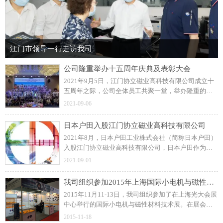
江门市领导一行走访我司
公司隆重举办十五周年庆典及表彰大会
2021年9月5日，江门协立磁业高科技有限公司成立十
五周年之际，公司全体员工共聚一堂，举办隆重的周
年庆典及表彰大会！展望未来，协立公司更加坚定信
2021-09-06
念和决心，力求打造一流的注塑磁制造企业。
日本户田入股江门协立磁业高科技有限公司
2021年8月，日本户田工业株式会社（简称日本户田）
入股江门协立磁业高科技有限公司，日本户田作为公
司磁粒料的供应商，此前建立了良好的长期合作关
2021-09-01
系。
我司组织参加2015年上海国际小电机与磁性材料技术展
2015年11月11-13日，我司组织参加了在上海光大会展
中心举行的国际小电机与磁性材料技术展。在展会
上，我司与众多国内外汽车零部件、工业控制类和家
2015-11-18