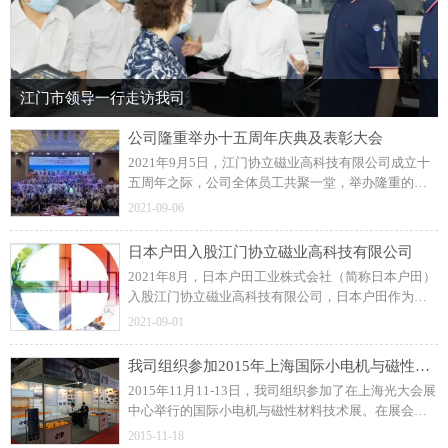
江门市领导一行走访我司
公司隆重举办十五周年庆典及表彰大会
2021年9月5日，江门协立磁业高科技有限公司成立十
五周年之际，公司全体员工共聚一堂，举办隆重的周
年庆典及表彰大会！展望未来，协立公司更加坚定信
2021-09-06
念和决心，力求打造一流的注塑磁制造企业。
日本户田入股江门协立磁业高科技有限公司
2021年8月，日本户田工业株式会社（简称日本户田）
入股江门协立磁业高科技有限公司，日本户田作为公
司磁粒料的供应商，此前建立了良好的长期合作关
2021-09-01
系。
我司组织参加2015年上海国际小电机与磁性材料技术展
2015年11月11-13日，我司组织参加了在上海光大会展
中心举行的国际小电机与磁性材料技术展。在展会
上，我司与众多国内外汽车零部件、工业控制类和家
2015-11-18