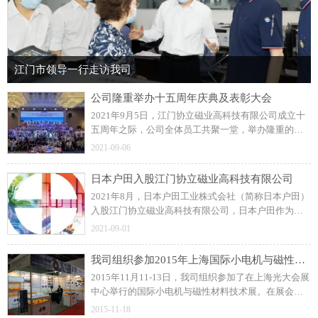
江门市领导一行走访我司
公司隆重举办十五周年庆典及表彰大会
2021年9月5日，江门协立磁业高科技有限公司成立十
五周年之际，公司全体员工共聚一堂，举办隆重的周
年庆典及表彰大会！展望未来，协立公司更加坚定信
2021-09-06
念和决心，力求打造一流的注塑磁制造企业。
日本户田入股江门协立磁业高科技有限公司
2021年8月，日本户田工业株式会社（简称日本户田）
入股江门协立磁业高科技有限公司，日本户田作为公
司磁粒料的供应商，此前建立了良好的长期合作关
2021-09-01
系。
我司组织参加2015年上海国际小电机与磁性材料技术展
2015年11月11-13日，我司组织参加了在上海光大会展
中心举行的国际小电机与磁性材料技术展。在展会
上，我司与众多国内外汽车零部件、工业控制类和家
2015-11-18