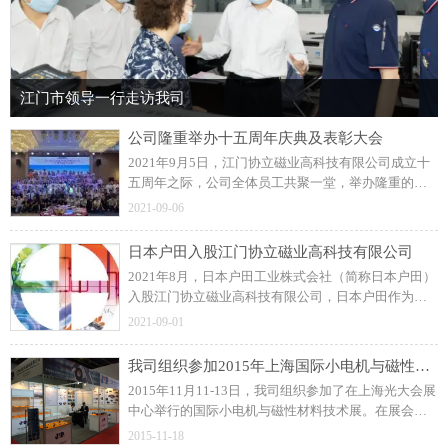
江门市领导一行走访我司
公司隆重举办十五周年庆典及表彰大会
2021年9月5日，江门协立磁业高科技有限公司成立十
五周年之际，公司全体员工共聚一堂，举办隆重的周
年庆典及表彰大会！展望未来，协立公司更加坚定信
2021-09-06
念和决心，力求打造一流的注塑磁制造企业。
日本户田入股江门协立磁业高科技有限公司
2021年8月，日本户田工业株式会社（简称日本户田）
入股江门协立磁业高科技有限公司，日本户田作为公
司磁粒料的供应商，此前建立了良好的长期合作关
2021-09-01
系。
我司组织参加2015年上海国际小电机与磁性材料技术展
2015年11月11-13日，我司组织参加了在上海光大会展
中心举行的国际小电机与磁性材料技术展。在展会
上，我司与众多国内外汽车零部件、工业控制类和家
2015-11-18