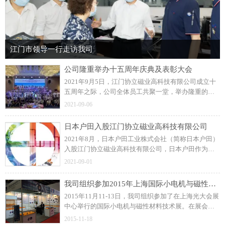
江门市领导一行走访我司
公司隆重举办十五周年庆典及表彰大会
2021年9月5日，江门协立磁业高科技有限公司成立十
五周年之际，公司全体员工共聚一堂，举办隆重的周
年庆典及表彰大会！展望未来，协立公司更加坚定信
2021-09-06
念和决心，力求打造一流的注塑磁制造企业。
日本户田入股江门协立磁业高科技有限公司
2021年8月，日本户田工业株式会社（简称日本户田）
入股江门协立磁业高科技有限公司，日本户田作为公
司磁粒料的供应商，此前建立了良好的长期合作关
2021-09-01
系。
我司组织参加2015年上海国际小电机与磁性材料技术展
2015年11月11-13日，我司组织参加了在上海光大会展
中心举行的国际小电机与磁性材料技术展。在展会
上，我司与众多国内外汽车零部件、工业控制类和家
2015-11-18