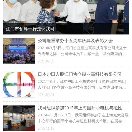
江门市领导一行走访我司
公司隆重举办十五周年庆典及表彰大会
2021年9月5日，江门协立磁业高科技有限公司成立十
五周年之际，公司全体员工共聚一堂，举办隆重的周
年庆典及表彰大会！展望未来，协立公司更加坚定信
2021-09-06
念和决心，力求打造一流的注塑磁制造企业。
日本户田入股江门协立磁业高科技有限公司
2021年8月，日本户田工业株式会社（简称日本户田）
入股江门协立磁业高科技有限公司，日本户田作为公
司磁粒料的供应商，此前建立了良好的长期合作关
2021-09-01
系。
我司组织参加2015年上海国际小电机与磁性材料技术展
2015年11月11-13日，我司组织参加了在上海光大会展
中心举行的国际小电机与磁性材料技术展。在展会
上，我司与众多国内外汽车零部件、工业控制类和家
2015-11-18