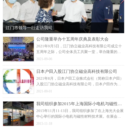
江门市领导一行走访我司
公司隆重举办十五周年庆典及表彰大会
2021年9月5日，江门协立磁业高科技有限公司成立十
五周年之际，公司全体员工共聚一堂，举办隆重的周
年庆典及表彰大会！展望未来，协立公司更加坚定信
2021-09-06
念和决心，力求打造一流的注塑磁制造企业。
日本户田入股江门协立磁业高科技有限公司
2021年8月，日本户田工业株式会社（简称日本户田）
入股江门协立磁业高科技有限公司，日本户田作为公
司磁粒料的供应商，此前建立了良好的长期合作关
2021-09-01
系。
我司组织参加2015年上海国际小电机与磁性材料技术展
2015年11月11-13日，我司组织参加了在上海光大会展
中心举行的国际小电机与磁性材料技术展。在展会
上，我司与众多国内外汽车零部件、工业控制类和家
2015-11-18