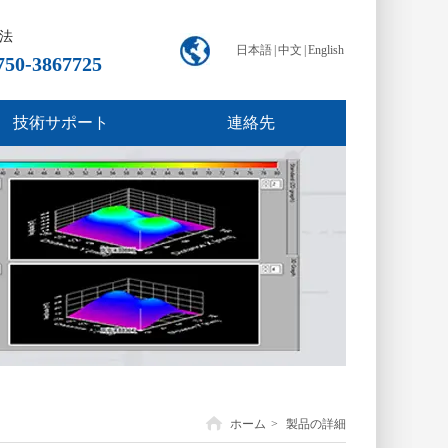
法
日本語
|
中文
|
English
750-3867725
技術サポート
連絡先
ホーム
>
製品の詳細