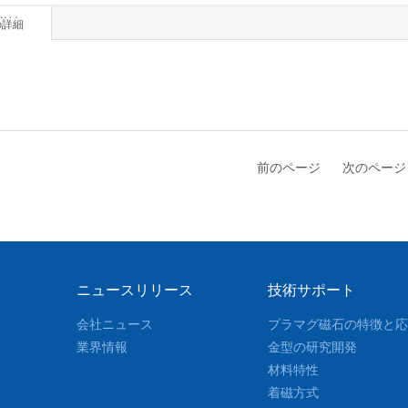
详情
の詳細
前のページ
次のページ
ニュースリリース
技術サポート
会社ニュース
プラマグ磁石の特徴と応
業界情報
金型の研究開発
材料特性
着磁方式