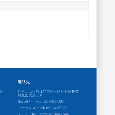
連絡先
用
住所：広東省江門市蓬江区杜阮鎮長喬
村
鳳山大道33号
電話番号：+86-021-64667338
ファックス
：+86-021-64667338
メール：
hou_shuyan@japmp.com