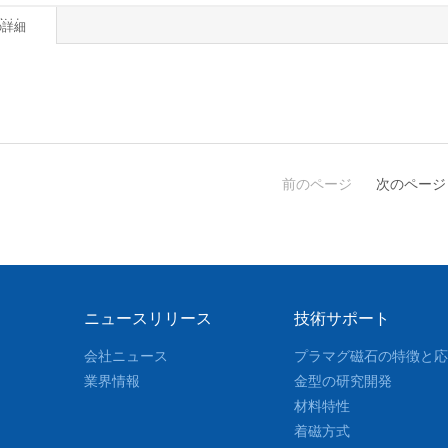
详情
の詳細
前のページ
次のページ
ニュースリリース
技術サポート
会社ニュース
プラマグ磁石の特徴と応
業界情報
金型の研究開発
材料特性
着磁方式