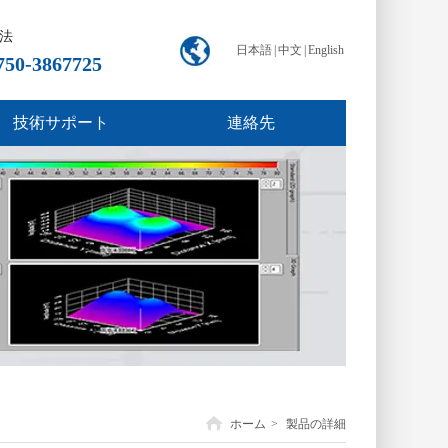
法
日本語
|
中文
|
English
750-3867725
技術サポート
連絡先
ホーム
>
製品の詳細