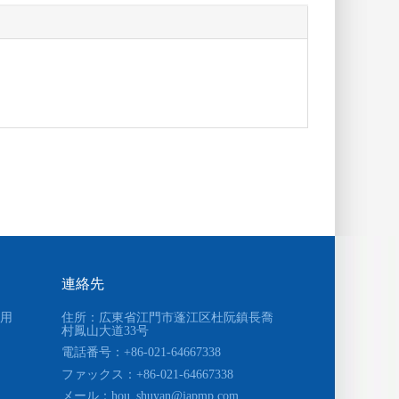
連絡先
用
住所：広東省江門市蓬江区杜阮鎮長喬
村
鳳山大道33号
電話番号：+86-021-64667338
ファックス
：+86-021-64667338
メール：
hou_shuyan@japmp.com