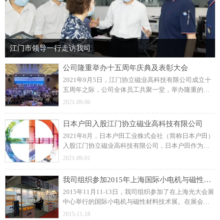
江门市领导一行走访我司
公司隆重举办十五周年庆典及表彰大会
2021年9月5日，江门协立磁业高科技有限公司成立十
五周年之际，公司全体员工共聚一堂，举办隆重的周
年庆典及表彰大会！展望未来，协立公司更加坚定信
2021-09-06
念和决心，力求打造一流的注塑磁制造企业。
日本户田入股江门协立磁业高科技有限公司
2021年8月，日本户田工业株式会社（简称日本户田）
入股江门协立磁业高科技有限公司，日本户田作为公
司磁粒料的供应商，此前建立了良好的长期合作关
2021-09-01
系。
我司组织参加2015年上海国际小电机与磁性材料技术展
2015年11月11-13日，我司组织参加了在上海光大会展
中心举行的国际小电机与磁性材料技术展。在展会
上，我司与众多国内外汽车零部件、工业控制类和家
2015-11-18