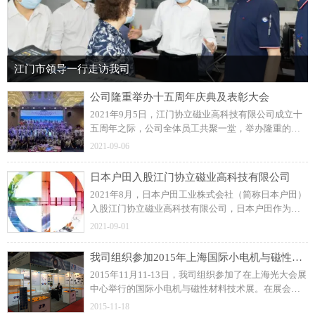
江门市领导一行走访我司
公司隆重举办十五周年庆典及表彰大会
2021年9月5日，江门协立磁业高科技有限公司成立十
五周年之际，公司全体员工共聚一堂，举办隆重的周
年庆典及表彰大会！展望未来，协立公司更加坚定信
2021-09-06
念和决心，力求打造一流的注塑磁制造企业。
日本户田入股江门协立磁业高科技有限公司
2021年8月，日本户田工业株式会社（简称日本户田）
入股江门协立磁业高科技有限公司，日本户田作为公
司磁粒料的供应商，此前建立了良好的长期合作关
2021-09-01
系。
我司组织参加2015年上海国际小电机与磁性材料技术展
2015年11月11-13日，我司组织参加了在上海光大会展
中心举行的国际小电机与磁性材料技术展。在展会
上，我司与众多国内外汽车零部件、工业控制类和家
2015-11-18