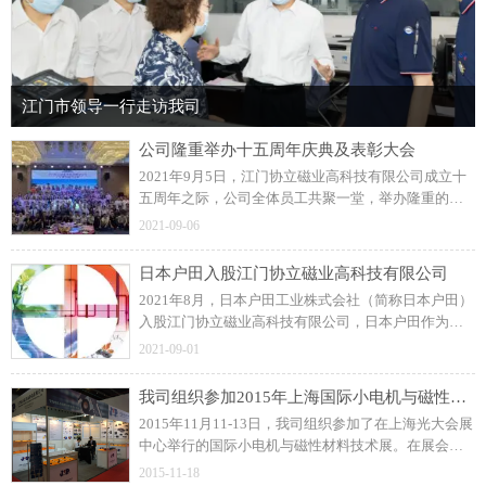
江门市领导一行走访我司
公司隆重举办十五周年庆典及表彰大会
2021年9月5日，江门协立磁业高科技有限公司成立十
五周年之际，公司全体员工共聚一堂，举办隆重的周
年庆典及表彰大会！展望未来，协立公司更加坚定信
2021-09-06
念和决心，力求打造一流的注塑磁制造企业。
日本户田入股江门协立磁业高科技有限公司
2021年8月，日本户田工业株式会社（简称日本户田）
入股江门协立磁业高科技有限公司，日本户田作为公
司磁粒料的供应商，此前建立了良好的长期合作关
2021-09-01
系。
我司组织参加2015年上海国际小电机与磁性材料技术展
2015年11月11-13日，我司组织参加了在上海光大会展
中心举行的国际小电机与磁性材料技术展。在展会
上，我司与众多国内外汽车零部件、工业控制类和家
2015-11-18